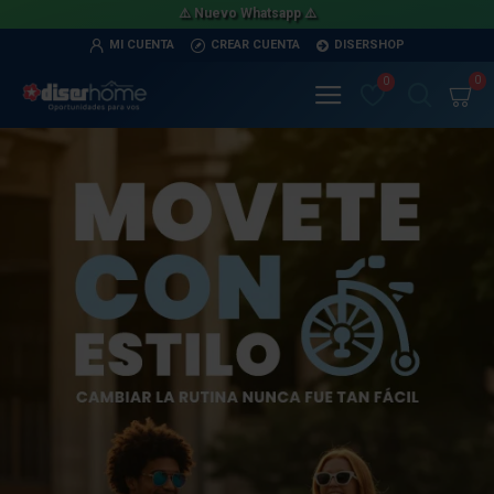
⚠️ Nuevo Whatsapp ⚠️
MI CUENTA
CREAR CUENTA
DISERSHOP
0
0