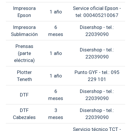
Impresora
Service oficial Epson -
1 año
Epson
tel: 000405210067
Impresora
6
Disershop - tel.:
Sublimación
meses
22039090
Prensas
Disershop - tel.:
(parte
1 año
22039090
eléctrica)
Plotter
Punto GYF - tel.: 095
1 año
Teneth
229 101
6
Disershop - tel.:
DTF
meses
22039090
DTF
3
Disershop - tel.:
Cabezales
meses
22039090
Servicio técnico TCT -