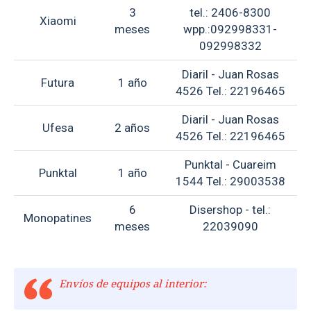
3
tel.: 2406-8300
Xiaomi
meses
wpp.:092998331-
092998332
Diaril - Juan Rosas
Futura
1 año
4526 Tel.: 22196465
Diaril - Juan Rosas
Ufesa
2 años
4526 Tel.: 22196465
Punktal - Cuareim
Punktal
1 año
1544 Tel.: 29003538
6
Disershop - tel.:
Monopatines
meses
22039090
Envíos de equipos al interior: