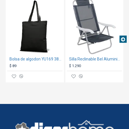
Bolsa de algodon YU169 38x42cm Negro
Silla Reclinable Bel Aluminio 6 Pos. Gris
$ 89
$ 1.290