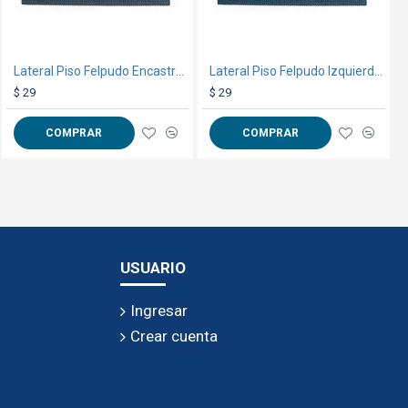
Silla tipo EAMES Negra
Lateral Piso Felpudo Encastrable Negro
Lateral Piso Felpudo Izquierda Abajo Negro
$ 599
$ 29
$ 29
COMPRAR
COMPRAR
COMPRAR
USUARIO
Ingresar
Crear cuenta