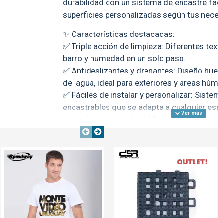
durabilidad con un sistema de encastre fác
superficies personalizadas según tus nec
✨ Características destacadas:
✅ Triple acción de limpieza: Diferentes tex
barro y humedad en un solo paso.
✅ Antideslizantes y drenantes: Diseño huec
del agua, ideal para exteriores y áreas hú
✅ Fáciles de instalar y personalizar: Sis
encastrables que se adapta a cualquier es
reemplazar piezas individualmente.
✅ Resistentes y duraderos: Material EVA d
para soportar el uso intensivo y las condic
OUT
TEXTTRANSPARENTE
✅ Mínimo mantenimiento: Limpieza sencil
TEXTTRANSPARENTE
TEXTTRANSPARENTE
Nuevo
el producto como nuevo por más tiempo.
Ideal para: Entradas de casas, locales come
y cualquier área con alto tránsito donde la