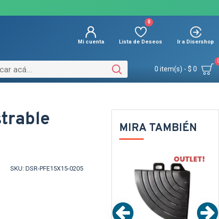
0
Mi cuenta
Lista de Deseos
Ir a Disershop
0 item(s) - $ 0
trable
MIRA TAMBIÉN
UT
OUT
OUT
NTE
TEXTTRANSPARENTE
SKU:
DSR-PFE15X15-0205