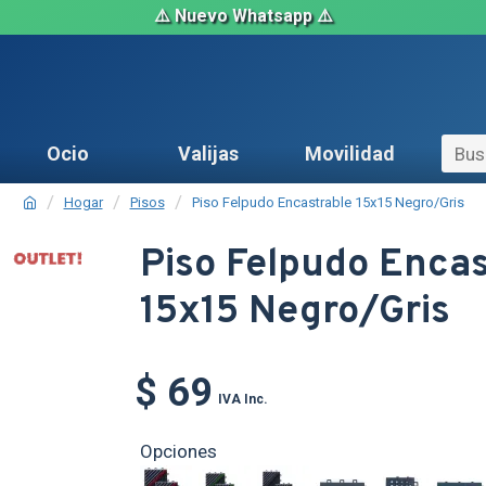
⚠️ Nuevo Whatsapp ⚠️
Ocio
Valijas
Movilidad
Hogar
Pisos
Piso Felpudo Encastrable 15x15 Negro/Gris
OUT
Piso Felpudo Encas
15x15 Negro/Gris
O
TEXTTRANSPARE
$ 69
IVA Inc.
Opciones