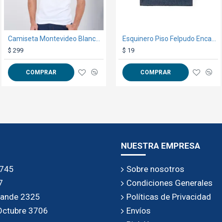
Camiseta Montevideo Blanca Dorado
Toalla Cork Fucsia
Esquinero Piso Felpudo Encastrable Negro
$ 299
$ 189
$ 19
COMPRAR
COMPRAR
COMPRAR
NUESTRA EMPRESA
 745
Sobre nosotros
7
Condiciones Generales
rande 2325
Políticas de Privacidad
 Octubre 3706
Envíos