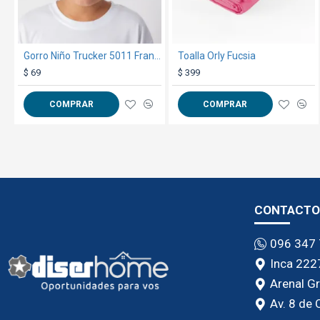
Gorro Niño Trucker 5011 Francia / Blanco
Toalla Orly Fucsia
$ 69
$ 399
COMPRAR
COMPRAR
CONTACTO
096 347
Inca 222
Arenal G
Av. 8 de