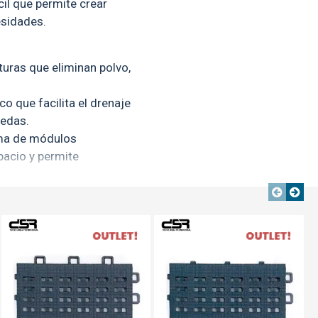
il que permite crear
esidades.
turas que eliminan polvo,
o que facilita el drenaje
medas.
tema de módulos
pacio y permite
e alta calidad, preparado
iones climáticas.
OUT
OUT
OUT
TEXTTRANSPARENTE
TEXTTRANSPARENTE
TEXTTRANSPARENTE
la con agua, manteniendo
rciales, oficinas, hoteles
 limpieza es clave.