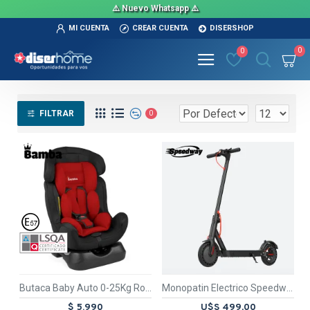
⚠️ Nuevo Whatsapp ⚠️
MI CUENTA
CREAR CUENTA
DISERSHOP
0
0
FILTRAR
0
TEXTTRAN
TEXTTRANSPARENTE
TEX
Butaca Baby Auto 0-25Kg Rojo Aventura
Monopatin Electrico Speedway A11
$ 5.990
U$S 499,00