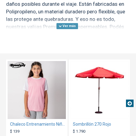
daños posibles durante el viaje. Están fabricadas en
Polipropileno, un material duradero pero flexible, que
las protege ante quebraduras. Y eso no es todo,
nuestras valijas Premium son impermeables. Podés
viajar con cualquier clima sin preocuparte por que se
dañe lo que llevás.
Su sistema de ocho ruedas Hinomoto te permiten un
transporte silencio y suave, además de rotación 360.
TEXTTRANSPARENTE
Están pensadas para ser fáciles de transportar en
múltiples superficies. La manija cuenta con un
sistema retráctil de aluminio que se adapta a tu
altura y botón de desbloqueo de la mejor calidad.
¡Esta valija pone primero tu comodidad!
¡Lo que importa es lo de adentro! Nuestras Valijas
Premium cuentan con 5 bolsillos interiores de
Chaleco Entrenamiento Niño rosado
Sombrillón 270 Rojo
distintos tamaños, de los cuales dos son
$ 139
$ 1.790
escondidos. Las correas cruzadas te permiten