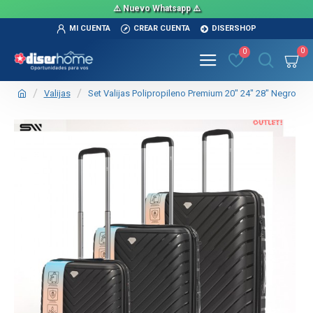
⚠️ Nuevo Whatsapp ⚠️
MI CUENTA
CREAR CUENTA
DISERSHOP
0
0
Valijas
Set Valijas Polipropileno Premium 20" 24" 28" Negro
OUT
TEXTTRANSPARENTE