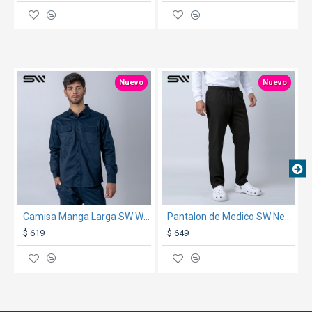
organizar tu ropa sin que se caiga o se desdoble en el
viaje. ¡Organizar tus pertenencias nunca fue tan fácil!
TEXTTRANSPARENTE
TEXTTRANSPARENTE
Nuevo
Nuevo
Medidas:
20" (Carry On), Altura 58cm, Ancho 35cm,
Profundidad 20cm. Peso: 2,4kg
24", Altura 65cm, Ancho 44cm, Profundidad 25cm.
Peso: 3,2kg
28", Altura 75cm, Ancho 50cm, Profundidad 30cm.
Camisa Manga Larga SW Workwear Azul
Pantalon de Medico SW Negro
Peso: 4kg
$ 619
$ 649