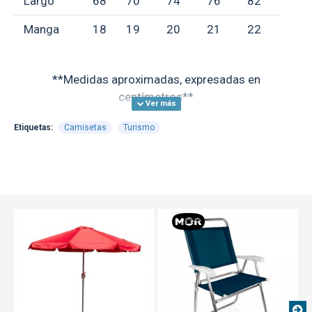
Largo
68
70
74
76
82
Manga
18
19
20
21
22
**Medidas aproximadas, expresadas en
centímetros**
Etiquetas:
Camisetas
Turismo
GARANTÍA:
ver condiciones generales
aquí
TEXTTRANSPARE