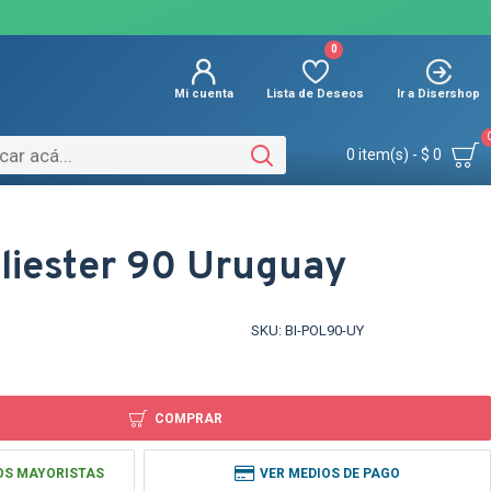
0
Mi cuenta
Lista de Deseos
Ir a Disershop
0 item(s) - $ 0
liester 90 Uruguay
SKU:
BI-POL90-UY
COMPRAR
OS MAYORISTAS
VER MEDIOS DE PAGO