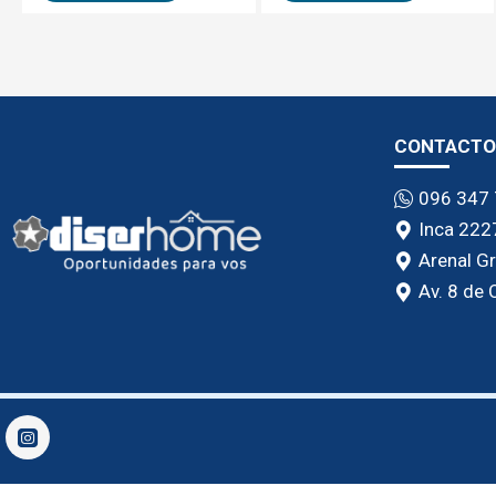
CONTACTO
096 347
Inca 222
Arenal G
Av. 8 de