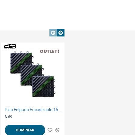
OUT
TEXTTRANSPARENTE
TEXTTRANSPARENTE
Piso Felpudo Encastrable 15x15 Negro/Verde
Camiseta Joaquin Ancla Negra
$ 69
$ 299
COMPRAR
COMPRAR