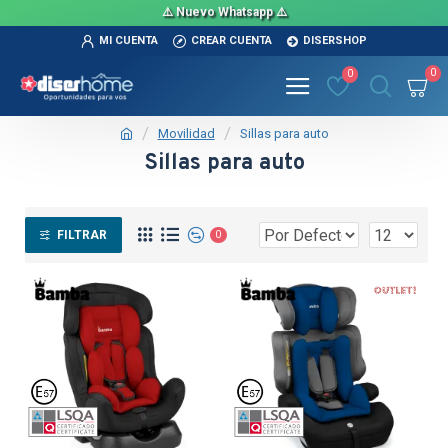
⚠️ Nuevo Whatsapp ⚠️
MI CUENTA
CREAR CUENTA
DISERSHOP
0
0
Movilidad
Sillas para auto
Sillas para auto
FILTRAR
0
TEXTTRAN
TEXTTRAN
OUT
TEX
TEX