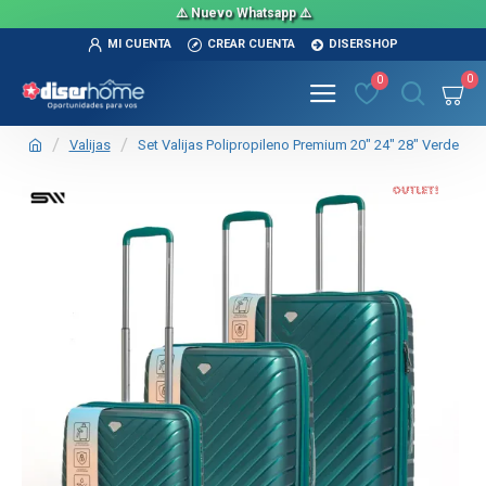
⚠️ Nuevo Whatsapp ⚠️
MI CUENTA
CREAR CUENTA
DISERSHOP
0
0
Valijas
Set Valijas Polipropileno Premium 20" 24" 28" Verde
OUT
TEXTTRANSPARENTE