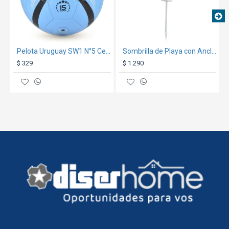
Pelota Uruguay SW1 N°5 Celeste
Sombrilla de Playa con Anclaje 2m Blanco
$ 329
$ 1.290