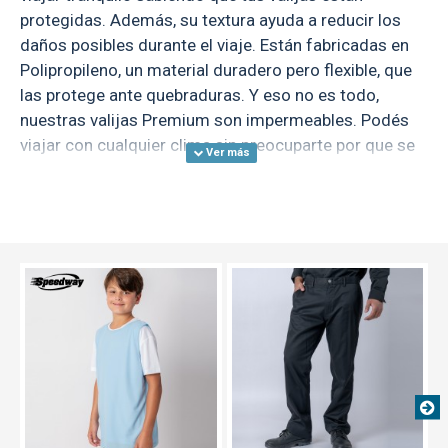
protegidas. Además, su textura ayuda a reducir los
daños posibles durante el viaje. Están fabricadas en
Polipropileno, un material duradero pero flexible, que
las protege ante quebraduras. Y eso no es todo,
nuestras valijas Premium son impermeables. Podés
viajar con cualquier clima sin preocuparte por que se
dañe lo que llevás.
Su sistema de ocho ruedas Hinomoto te permiten un
transporte silencio y suave, además de rotación 360.
Están pensadas para ser fáciles de transportar en
TEXTTRANSPARENTE
múltiples superficies. La manija cuenta con un
sistema retráctil de aluminio que se adapta a tu
altura y botón de desbloqueo de la mejor calidad.
¡Esta valija pone primero tu comodidad!
¡Lo que importa es lo de adentro! Nuestras Valijas
Premium cuentan con 5 bolsillos interiores de