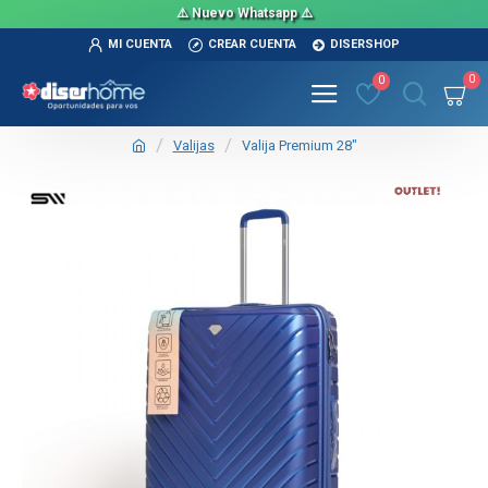
⚠️ Nuevo Whatsapp ⚠️
MI CUENTA
CREAR CUENTA
DISERSHOP
0
0
Valijas
Valija Premium 28"
OUT
TEXTTRANSPARENTE