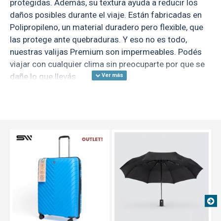
protegidas. Además, su textura ayuda a reducir los
daños posibles durante el viaje. Están fabricadas en
Polipropileno, un material duradero pero flexible, que
las protege ante quebraduras. Y eso no es todo,
nuestras valijas Premium son impermeables. Podés
viajar con cualquier clima sin preocuparte por que se
dañe lo que llevás.
Su sistema de ocho ruedas Hinomoto te permiten un
transporte silencio y suave, además de rotación 360.
Están pensadas para ser fáciles de transportar en
múltiples superficies. La manija cuenta con un
OUT
TEXTTRANSPARENTE
sistema retráctil de aluminio que se adapta a tu
altura y botón de desbloqueo de la mejor calidad.
¡Esta valija pone primero tu comodidad!
¡Lo que importa es lo de adentro! Nuestras Valijas
Premium cuentan con 5 bolsillos interiores de
distintos tamaños, de los cuales dos son