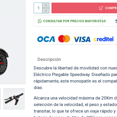
COMPR
Silla de Auto Premium 9-
Butaca Baby Auto 0
36Kg Beige Zen
Rojo Aventura
CONSULTAR POR PRECIOS MAYORISTAS
$ 4.990
$ 5.990
Descripción
Descubre la libertad de movilidad con nu
Eléctrico Plegable Speedway. Diseñado par
rápidamente, este monopatín es el compañ
días.
Alcanza una velocidad máxima de 20Km d
selección de la velocidad, el peso y estado
transitar, lo que te ofrece un viaje rápid