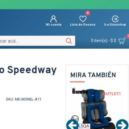
0
Mi cuenta
Lista de Deseos
Ir a Disershop
0 item(s) - $ 0
co Speedway
MIRA TAMBIÉN
OUT
OUT
TEXTTRAN
TEXTTRAN
SKU:
ME-MONEL-A11
TEX
TEX