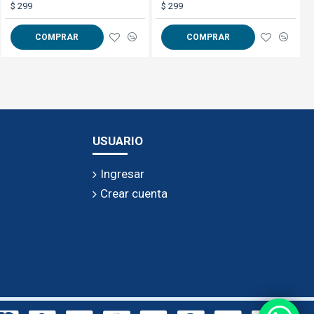
$ 1.749
$ 299
$ 299
 al siguiente nivel hoy
COMPRAR
COMPRAR
COMPRAR
USUARIO
Ingresar
Crear cuenta
la selección de la
 a transitar