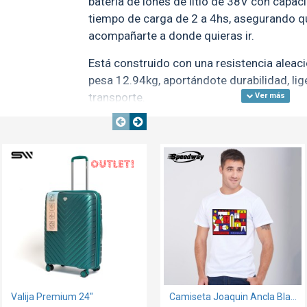
bateria de iones de litio de 38V con capac
tiempo de carga de 2 a 4hs, asegurando qu
acompañarte a donde quieras ir.
Está construido con una resistencia aleaci
pesa 12.94kg, aportándote durabilidad, lig
transporte.
Con un rango de 10 a 20km y la capacidad
de hasta 15°, este monopatín te lleva más
OUT
TEXTTRANSPARENTE
TEXTTRANSPARENTE
cuenta con frenos de disco delanteros par
como guardabarros tanto delanteros como
de salpicaduras de agua y suciedad.
¡Pero eso no es todo! Nuestro monopatín vi
Scooter, disponible para Android y iOS, que
configuración del monopatín directamente 
necesidad de registro.
Valija Premium 24"
Sombrilla de Playa con Anclaje 2m Blanco
Camiseta Joaquin Ancla Blanca
Experimenta la emoción de la movilidad el