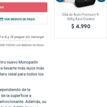
AR
-25Kg
Silla de Auto Premium 9-
Silla de Auto Premium 9-
36Kg Azul Oceano
36Kg Beige Zen
VER MEDIOS DE PAGO
$ 4.990
$ 4.990
VER TODOS LOS MEDIOS DE PAGO
estro nuevo Monopatín
a llevarte más lejos más
ero ideal para todos los
ependiendo de la
 de la superficie a
o y emocionante. Además, su