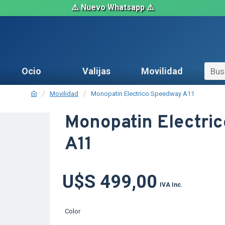
⚠️ Nuevo Whatsapp ⚠️
Ocio
Valijas
Movilidad
Movilidad
Monopatin Electrico Speedway A11
Monopatin Electri
A11
OUT
TEXTTRAN
TEXTTRAN
U$S 499,00
IVA Inc.
TEX
TEX
Color