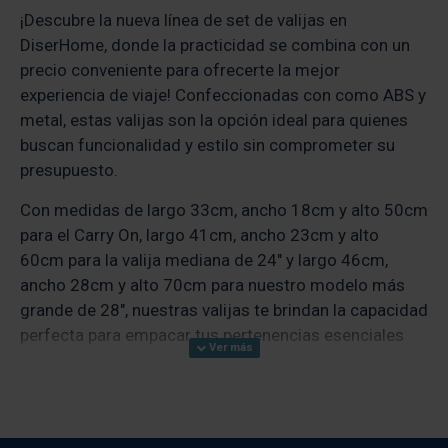
¡Descubre la nueva línea de set de valijas en
DiserHome, donde la practicidad se combina con un
precio conveniente para ofrecerte la mejor
experiencia de viaje! Confeccionadas con como ABS y
metal, estas valijas son la opción ideal para quienes
buscan funcionalidad y estilo sin comprometer su
presupuesto.
Con medidas de largo 33cm, ancho 18cm y alto 50cm
para el Carry On, largo 41cm, ancho 23cm y alto
60cm para la valija mediana de 24" y largo 46cm,
ancho 28cm y alto 70cm para nuestro modelo más
grande de 28", nuestras valijas te brindan la capacidad
perfecta para empacar tus pertenencias esenciales
sin tener que pagar de más por espacio que no
necesitas. Desde escapadas de fin de semana hasta
viajes de negocios, estas valijas están diseñadas para
adaptarse a tus necesidades de viaje sin romper tu