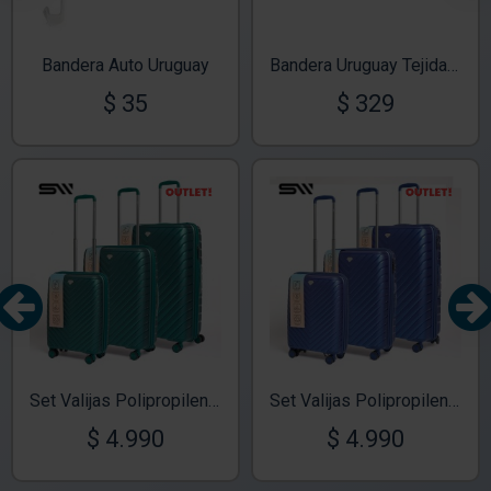
Bandera Auto Uruguay
Bandera Uruguay Tejida 150-90
$ 35
$ 329
OUT
OUT
TEXTTRANSPARENTE
TEXTTRANSPARENTE
Set Valijas Polipropileno Premium 20" 24" 28" Verde
Set Valijas Polipropileno Premium 20" 24" 28" Azul
$ 4.990
$ 4.990